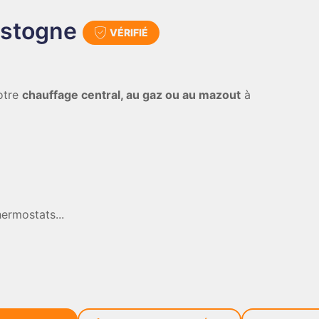
astogne
VÉRIFIÉ
votre
chauffage central, au gaz ou au mazout
à
hermostats...