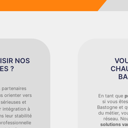
ISIR NOS
VOU
ES ?
CHAU
BA
 partenaires
s orienter vers
En tant que
p
si vous êtes
 sérieuses et
Bastogne et q
 intégration à
du métier, vo
s leur stabilité
réseau. No
professionnelle
solutions va