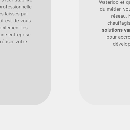
Waterloo et q
professionnelle
du métier, vo
s laissés par
réseau.
tif est de vous
chauffagi
acilement les
solutions va
 une entreprise
pour accro
étiser votre
dévelop