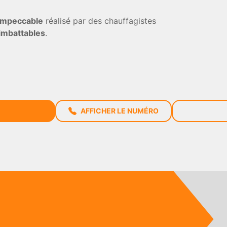
 impeccable
réalisé par des chauffagistes
 imbattables
.
AFFICHER LE NUMÉRO