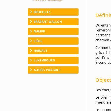
BRUXELLES
Défini
BRABANT WALLON
Qu'ente
l'enviro
NAMUR
permanen
charbon e
LIÈGE
Comme to
HAINAUT
grâce à l
sur l’env
LUXEMBOURG
à conditi
AUTRES PORTAILS
Objec
Les éner
Le premi
mondiale
Le secon