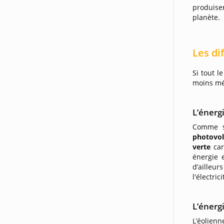
produise
planète.
Les di
Si tout l
moins méd
L’énergi
Comme so
photovol
verte
ca
énergie 
d’ailleur
l'électri
L’énerg
L’éolienn