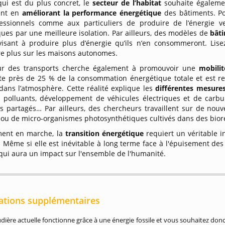
qui est du plus concret, le
secteur de l’habitat
souhaite égaleme
nt en
améliorant la performance énergétique
des bâtiments. Po
essionnels comme aux particuliers de produire de l’énergie ve
ues par une meilleure isolation. Par ailleurs, des modèles de
bâti
visant à produire plus d’énergie qu’ils n’en consommeront. Lisez
e plus sur les maisons autonomes.
ur des transports cherche également à promouvoir une
mobilit
te près de 25 % de la consommation énergétique totale et est 
dans l’atmosphère. Cette réalité explique les
différentes mesure
s polluants, développement de véhicules électriques et de carb
ts partagés… Par ailleurs, des chercheurs travaillent sur de nou
 ou de micro-organismes photosynthétiques cultivés dans des bior
ment en marche, la
transition énergétique
requiert un véritable 
. Même si elle est inévitable à long terme face à l'épuisement de
qui aura un impact sur l'ensemble de l'humanité.
ations supplémentaires
dière actuelle fonctionne grâce à une énergie fossile et vous souhaitez do