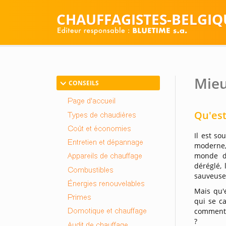
CHAUFFAGISTES-BELGIQ
Mieu
CONSEILS
Qu'est
Il est so
moderne,
monde de
déréglé,
sauveuse
Mais qu'e
qui se c
comment 
?