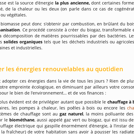
sse est la source d’énergie
la plus ancienne,
dont certaines formes
cité, de la chaleur ou les deux (on parle dans ce cas de cogénéra
ou végétales.
 biomasse peut donc s’obtenir par combustion, en brûlant du bois
anisation
. Ce procédé consiste à créer du biogaz, transformable e
la décomposition de matières pourrissables par des bactéries. L
es
solides organiques
tels que les déchets industriels ou agricoles
ines et industrielles.
r les énergies renouvelables au quotidien
dopter ces énergies dans la vie de tous les jours ? Rien de plus
votre empreinte écologique, en diminuant par ailleurs votre cons
our le bien de l’environnement… et de vos finances :
plus évident est de privilégier autant que possible le
chauffage à 
aires, les pompes à chaleur, les poêles à bois ou encore les
cha
stèmes de chauffage sont au
gaz naturel
, la moins polluante des 
ur le
biométhane
, aussi appelé gaz vert ou biogaz, qui est issu 
uffage électrique qui gaspille énormément d’énergie, à l’instar de
 la fraîcheur) de votre habitation sans avoir à pousser les radiat