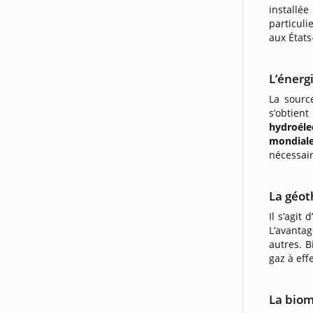
installée
particuli
aux États
L’énerg
La sourc
s’obtie
hydroéle
mondial
nécessair
La géo
Il s’agit 
L’avanta
autres. B
gaz à eff
La bio