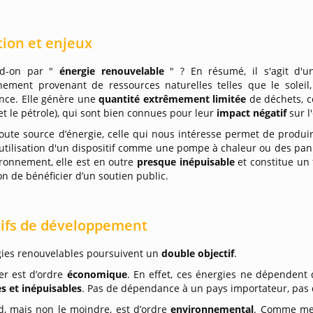
tion et enjeux
nd-on par "
énergie renouvelable
" ? En résumé, il s'agit d'
nnement provenant de ressources naturelles telles que le soleil
ce. Elle génère une
quantité extrêmement limitée
de déchets, c
t le pétrole), qui sont bien connues pour leur
impact négatif
sur 
ute source d’énergie, celle qui nous intéresse permet de produir
'utilisation d'un dispositif comme une pompe à chaleur ou des pa
ironnement, elle est en outre
presque inépuisable
et constitue un
on de bénéficier d’un soutien public.
tifs de développement
gies renouvelables poursuivent un
double objectif
.
er est d’ordre
économique
. En effet, ces énergies ne dépendent 
s et inépuisables
. Pas de dépendance à un pays importateur, pas 
d, mais non le moindre, est d’ordre
environnemental
. Comme men