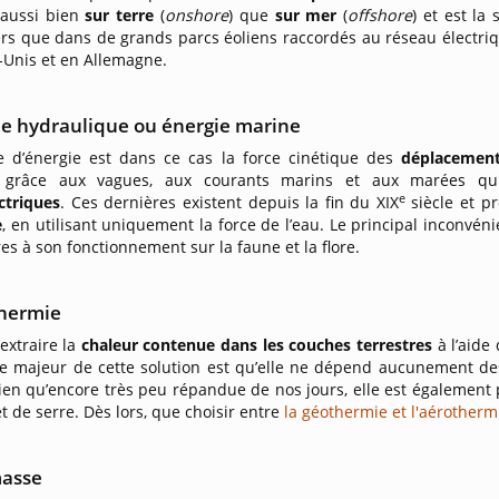
 aussi bien
sur terre
(
onshore
) que
sur mer
(
offshore
) et est la
ers que dans de grands parcs éoliens raccordés au réseau électriq
-Unis et en Allemagne.
ie hydraulique ou énergie marine
e d’énergie est dans ce cas la force cinétique des
déplacement
nt grâce aux vagues, aux courants marins et aux marées q
e
ctriques
. Ces dernières existent depuis la fin du XIX
siècle et p
e
, en utilisant uniquement la force de l’eau. Le principal inconvén
es à son fonctionnement sur la faune et la flore.
thermie
d’extraire la
chaleur contenue dans les couches terrestres
à l’aide
ge majeur de cette solution est qu’elle ne dépend aucunement d
ien qu’encore très peu répandue de nos jours, elle est également
et de serre. Dès lors, que choisir entre
la géothermie et l'aérotherm
masse