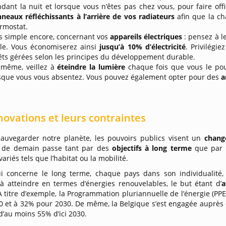
dant la nuit et lorsque vous n’êtes pas chez vous, pour faire off
neaux réfléchissants à l’arrière de vos radiateurs
afin que la c
rmostat.
s simple encore, concernant vos
appareils électriques
: pensez à l
lle. Vous économiserez ainsi
jusqu’à 10% d’électricité
. Privilégi
êts gérées selon les principes du développement durable.
même, veillez à
éteindre la lumière
chaque fois que vous le pou
sque vous vous absentez. Vous pouvez également opter pour des
a
novations et leurs contraintes
sauvegarder notre planète, les pouvoirs publics visent un
chang
e de demain passe tant par des
objectifs à long terme
que par
variés tels que l’habitat ou la mobilité.
i concerne le long terme, chaque pays dans son individualité,
 à atteindre en termes d’énergies renouvelables, le but étant d’
a
 titre d’exemple, la Programmation pluriannuelle de l’énergie (PPE)
 et à 32% pour 2030. De même, la Belgique s’est engagée auprès d
d’au moins 55% d’ici 2030.