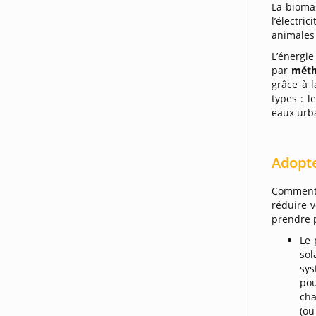
La bioma
l’électri
animales 
L’énergie
par
méth
grâce à 
types : l
eaux urba
Adopte
Comment a
réduire 
prendre p
Le 
sol
sy
po
cha
(ou