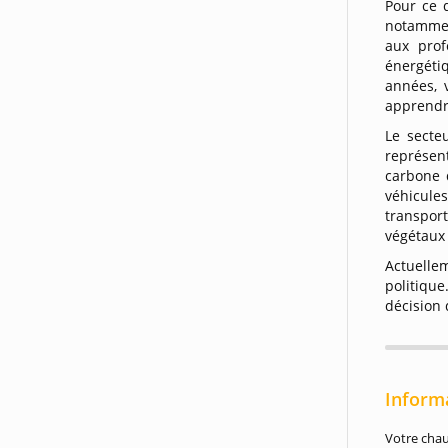
Pour ce 
notamme
aux prof
énergétiq
années, 
apprendr
Le secte
représen
carbone 
véhicule
transpor
végétaux
Actuelle
politique
décision 
Inform
Votre chau