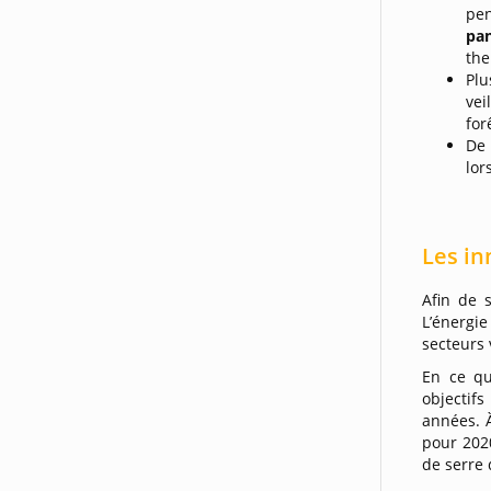
pen
pan
the
Plu
vei
for
De 
lor
Les in
Afin de 
L’énergi
secteurs 
En ce qu
objectifs
années. À
pour 2020
de serre 