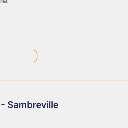
ères
 Sambreville